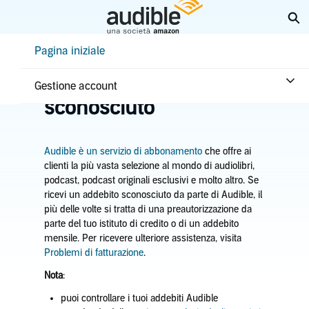
Passa
Es
a
contenuto
Help Center Desktop - Pagina iniziale
Pagina iniziale
principale
Pagina iniziale
Acquisti e rimborsi
Acquisti
Identificare un addebito
Gestione account
sconosciuto
Audible è un servizio di abbonamento
che offre ai
clienti la più vasta selezione al mondo di audiolibri,
podcast, podcast originali esclusivi e molto altro. Se
ricevi un addebito sconosciuto da parte di Audible, il
più delle volte si tratta di una preautorizzazione da
parte del tuo istituto di credito o di un addebito
mensile. Per ricevere ulteriore assistenza, visita
Problemi di fatturazione
.
Nota
:
puoi controllare i tuoi addebiti Audible