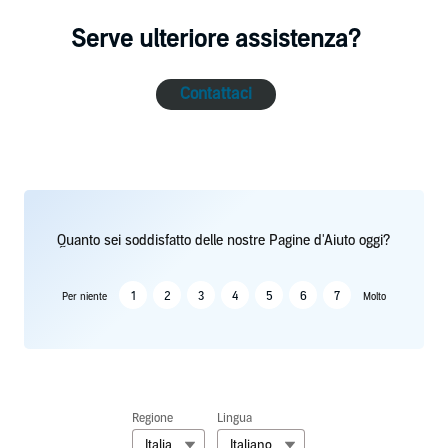
Serve ulteriore assistenza?
Contattaci
Quanto sei soddisfatto delle nostre Pagine d'Aiuto oggi?
1
2
3
4
5
6
7
Per niente
Molto
Regione
Lingua
Italia
Italiano