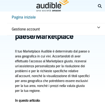
Passa
Es
a
contenuto
Help Center Desktop - Pagina iniziale
Pagina iniziale
principale
Pagina iniziale
Account e pagamenti
Aggiornare il
Gestione account
paese/Marketplace
Il tuo Marketplace Audible è determinato dal paese o
area geografica in cui vivi. Accertandoti di aver
effettuato l'accesso al Marketplace giusto, riceverai
un'assistenza personalizzata per la risoluzione dei
problemi e per le richieste specifiche relative
all'account, nonché la visualizzazione di titoli specifici
per area geografica che potrebbero essere esclusivi
per la tua area, nonché i prezzi nella valuta giusta
per la tua regione.
In questo articolo: