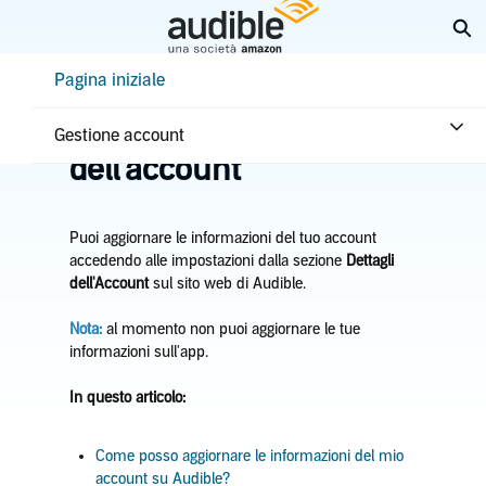
Passa
Es
a
contenuto
Help Center Desktop - Pagina iniziale
Pagina iniziale
principale
Pagina iniziale
Account e pagamenti
Gestire le informazioni
Gestione account
dell'account
Puoi aggiornare le informazioni del tuo account
accedendo alle impostazioni dalla sezione
Dettagli
dell'Account
sul sito web di Audible.
Nota:
al momento non puoi aggiornare le tue
informazioni sull'app.
In questo articolo:
Come posso aggiornare le informazioni del mio
account su Audible?