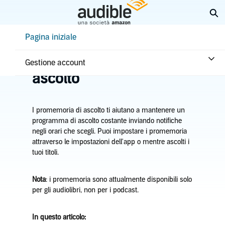
Passa
Es
a
contenuto
Help Center Desktop - Pagina iniziale
Pagina iniziale
principale
Pagina iniziale
Come ascoltare
Gestisci i promemoria di
Gestione account
ascolto
I promemoria di ascolto ti aiutano a mantenere un
programma di ascolto costante inviando notifiche
negli orari che scegli. Puoi impostare i promemoria
attraverso le impostazioni dell'app o mentre ascolti i
tuoi titoli.
Nota
: i promemoria sono attualmente disponibili solo
per gli audiolibri, non per i podcast.
In questo articolo: