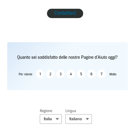
Contattaci
Quanto sei soddisfatto delle nostre Pagine d'Aiuto oggi?
1
2
3
4
5
6
7
Per niente
Molto
Regione
Lingua
Italia
Italiano