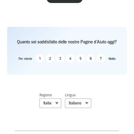
Quanto sei soddisfatto delle nostre Pagine d'Aiuto oggi?
1
2
3
4
5
6
7
Per niente
Molto
Regione
Lingua
Italia
Italiano