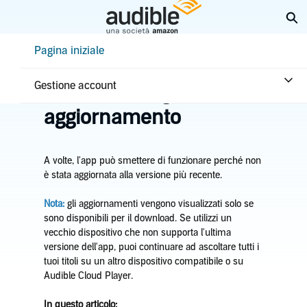
Passa
Es
a
contenuto
Help Center Desktop - Pagina iniziale
Pagina iniziale
principale
Pagina iniziale
Risoluzione problemi
Problemi app
Gestione account
L'app ha bisogno di un
aggiornamento
A volte, l'app può smettere di funzionare perché non
è stata aggiornata alla versione più recente.
Nota:
gli aggiornamenti vengono visualizzati solo se
sono disponibili per il download. Se utilizzi un
vecchio dispositivo che non supporta l'ultima
versione dell'app, puoi continuare ad ascoltare tutti i
tuoi titoli su un altro dispositivo compatibile o su
Audible Cloud Player.
In questo articolo: