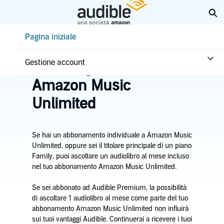
Passa
Es
a
contenuto
Help Center Desktop - Pagina iniziale
Pagina iniziale
principale
Pagina iniziale
Abbonamento e vantaggi
Abbonamento
Gestione account
Ascolta gli audiolibri con
Amazon Music
Unlimited
Se hai un abbonamento individuale a Amazon Music
Unlimited, oppure sei il titolare principale di un piano
Family, puoi ascoltare un audiolibro al mese incluso
nel tuo abbonamento Amazon Music Unlimited.
Se sei abbonato ad Audible Premium, la possibilità
di ascoltare 1 audiolibro al mese come parte del tuo
abbonamento Amazon Music Unlimited non influirà
sui tuoi vantaggi Audible. Continuerai a ricevere i tuoi