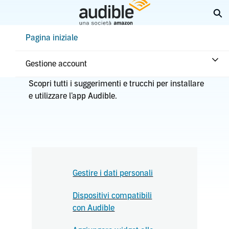
Passa
Es
a
contenuto
Help Center Desktop - Pagina iniziale
Pagina iniziale
principale
Inizia con Audible
Gestione account
Scopri tutti i suggerimenti e trucchi per installare
e utilizzare l’app Audible.
Gestire i dati personali
Dispositivi compatibili
con Audible