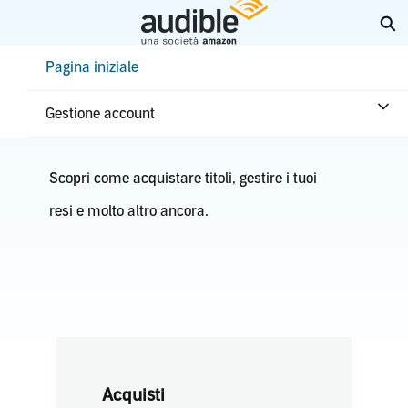
Passa
Es
a
contenuto
Help Center Desktop - Pagina iniziale
Pagina iniziale
principale
Acquisti e rimborsi
Gestione account
Scopri come acquistare titoli, gestire i tuoi
resi e molto altro ancora.
Acquisti