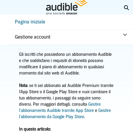
Passa
Es
a
contenuto
Help Center Desktop - Pagina iniziale
Pagina iniziale
principale
Pagina iniziale
Abbonamento e vantaggi
Cambiare abbonamento
Gestione account
Gli iscritti che possiedono un abbonamento Audible
e che soddisfano i requisiti di idoneità possono
modificare il piano di abbonamento in qualsiasi
momento dal sito web di Audible.
Nota:
se ti sei abbonato ad Audible Premium tramite
l'App Store o il Google Play Store e vuoi cambiare il
tuo abbonamento, i passaggi da seguire sono
diversi. Per maggiori dettagli, consulta
Gestire
l'abbonamento Audible tramite App Store
e
Gestire
l'abbonamento da Google Play Store
.
In questo articolo: