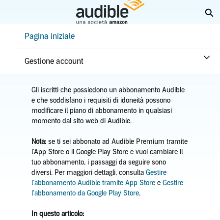
Passa
Es
a
contenuto
Help Center Desktop - Pagina iniziale
Pagina iniziale
principale
Pagina iniziale
Abbonamento e vantaggi
Cambiare abbonamento
Gestione account
Gli iscritti che possiedono un abbonamento Audible
e che soddisfano i requisiti di idoneità possono
modificare il piano di abbonamento in qualsiasi
momento dal sito web di Audible.
Nota:
se ti sei abbonato ad Audible Premium tramite
l'App Store o il Google Play Store e vuoi cambiare il
tuo abbonamento, i passaggi da seguire sono
diversi. Per maggiori dettagli, consulta
Gestire
l'abbonamento Audible tramite App Store
e
Gestire
l'abbonamento da Google Play Store
.
In questo articolo: