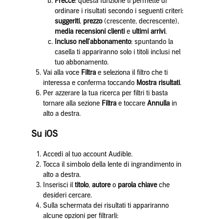
Frecce
: questa funzione ti permette di
ordinare i risultati secondo i seguenti criteri:
suggeriti
,
prezzo
(crescente, decrescente),
media recensioni clienti
e
ultimi arrivi
.
Incluso nell'abbonamento
: spuntando la
casella ti appariranno solo i titoli inclusi nel
tuo abbonamento.
Vai alla voce
Filtra
e seleziona il filtro che ti
interessa e conferma toccando
Mostra risultati
.
Per azzerare la tua ricerca per filtri ti basta
tornare alla sezione
Filtra
e toccare
Annulla
in
alto a destra.
Su iOS
Accedi al tuo account Audible.
Tocca il simbolo della lente di ingrandimento in
alto a destra.
Inserisci il
titolo
,
autore
o
parola chiave
che
desideri cercare.
Sulla schermata dei risultati ti appariranno
alcune opzioni per filtrarli: