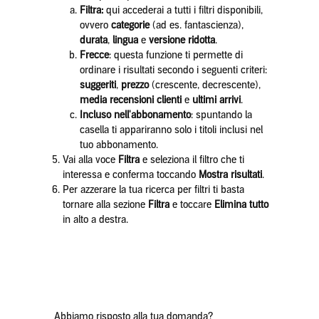
Filtra:
qui accederai a tutti i filtri disponibili,
ovvero
categorie
(ad es. fantascienza),
durata
,
lingua
e
versione ridotta
.
Frecce
: questa funzione ti permette di
ordinare i risultati secondo i seguenti criteri:
suggeriti
,
prezzo
(crescente, decrescente),
media recensioni clienti
e
ultimi arrivi
.
Incluso nell'abbonamento
: spuntando la
casella ti appariranno solo i titoli inclusi nel
tuo abbonamento.
Vai alla voce
Filtra
e seleziona il filtro che ti
interessa e conferma toccando
Mostra risultati
.
Per azzerare la tua ricerca per filtri ti basta
tornare alla sezione
Filtra
e toccare
Elimina tutto
in alto a destra.
Abbiamo risposto alla tua domanda?