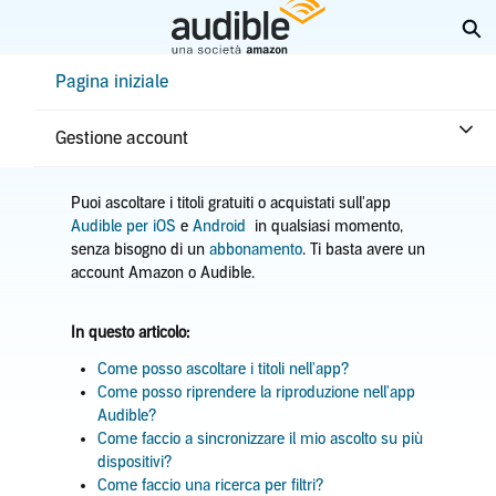
Passa
Es
a
contenuto
Help Center Desktop - Pagina iniziale
Pagina iniziale
principale
Pagina iniziale
Come ascoltare
Ascoltare nell'app
Gestione account
Puoi ascoltare i titoli gratuiti o acquistati sull'app
Audible per iOS
e
Android
in qualsiasi momento,
senza bisogno di un
abbonamento
. Ti basta avere un
account Amazon o Audible.
In questo articolo:
Come posso ascoltare i titoli nell'app?
Come posso riprendere la riproduzione nell'app
Audible?
Come faccio a sincronizzare il mio ascolto su più
dispositivi?
Come faccio una ricerca per filtri?